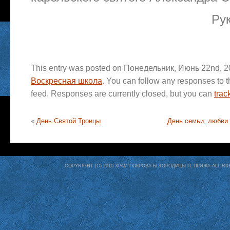
Ру
This entry was posted on Понедельник, Июнь 22nd, 201
Воскресная школа
. You can follow any responses to t
feed. Responses are currently closed, but you can
trac
«
День Святой Троицы
День семьи, любви 
COPYRIGHT (C) 2010 ХРАМ ПОКРОВА БОГОРОДИЦЫ П. ПРЯЖА ALL R