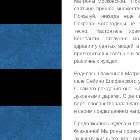
Матроны Московской. Пок
святыне пришло множеств
Пожалуй, никогда еще 
Покрова Богородицы не 
тесно. Настоятель хра
Константин отслужил мо
здравии у святых мощей, 
приложиться к святыне и п
различных нуждах.
Родилась блаженная Матро
селе Себино Епифанского у
С самого рождения она бы
духовными дарами. С детс
вере, способствовала благ
и своим предвидением напр
Продолжились чудеса и по
блаженной Матроны происхо
лучшему жизнь тех, кто с в