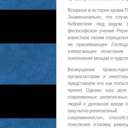
Впервые в истории храма П
Знаменательно, что случ
библиотеке под видом в
философское учение Рерих
известное своим отрицате
не принимающее Господа
отвергающее почитание
поклонение мощам и чудот
Возмущение православ
организаторам и некотор
представили его как попыт
проект. Однако наш дол
современных религиозных
людей о духовном вреде п
оккультно-религиозны
современности», способ
поколения эгоизма, равн