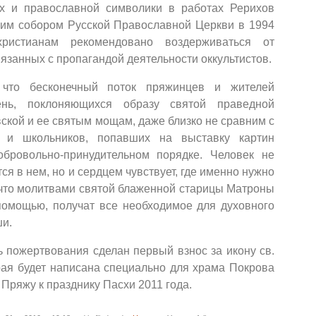
х и православной символики в работах Рерихов
им собором Русской Православной Церкви в 1994
ристианам рекомендовано воздерживаться от
язанных с пропагандой деятельности оккультистов.
 что бесконечный поток пряжинцев и жителей
нь, поклоняющихся образу святой праведной
кой и ее святым мощам, даже близко не сравним с
 и школьников, попавших на выставку картин
обровольно-принудительном порядке. Человек не
ся в нем, но и сердцем чувствует, где именно нужно
, что молитвами святой блаженной старицы Матроны
 помощью, получат все необходимое для духовного
ши.
ь пожертвования сделан первый взнос за икону св.
рая будет написана специально для храма Покрова
Пряжу к празднику Пасхи 2011 года.