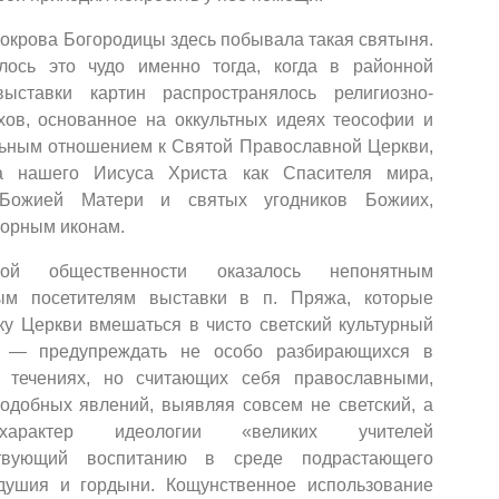
окрова Богородицы здесь побывала такая святыня.
илось это чудо именно тогда, когда в районной
ыставки картин распространялось религиозно-
ов, основанное на оккультных идеях теософии и
льным отношением к Святой Православной Церкви,
 нашего Иисуса Христа как Спасителя мира,
 Божией Матери и святых угодников Божиих,
ворным иконам.
ной общественности оказалось непонятным
ым посетителям выставки в п. Пряжа, которые
ку Церкви вмешаться в чисто светский культурный
г — предупреждать не особо разбирающихся в
 течениях, но считающих себя православными,
одобных явлений, выявляя совсем не светский, а
й характер идеологии «великих учителей
ствующий воспитанию в среде подрастающего
одушия и гордыни. Кощунственное использование