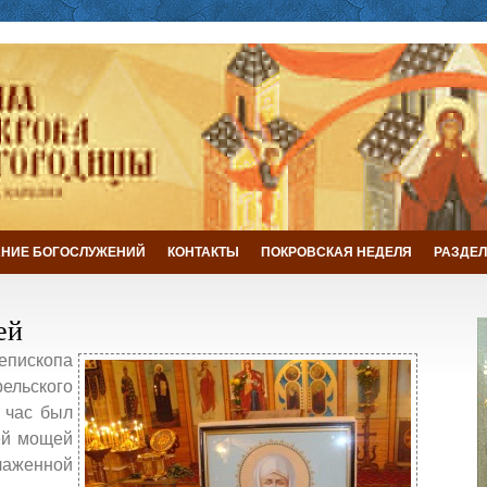
НИЕ БОГОСЛУЖЕНИЙ
КОНТАКТЫ
ПОКРОВСКАЯ НЕДЕЛЯ
РАЗДЕЛ
ей
пископа
льского
 час был
ей мощей
аженной