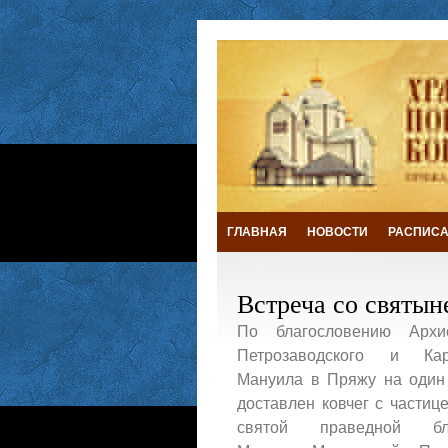
ГЛАВНАЯ
НОВОСТИ
РАСПИСА
Встреча со святын
По благословению Архие
Петрозаводского и Каре
Мануила в Пряжу на один
доставлен ковчег с частиц
святой праведной бл