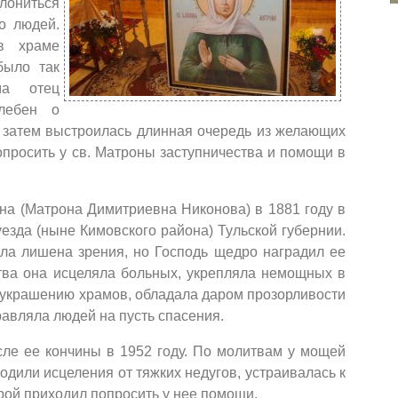
лониться
о людей.
в храме
было так
ма отец
лебен о
а затем выстроилась длинная очередь из желающих
опросить у св. Матроны заступничества и помощи в
на (Матрона Димитриевна Никонова) в 1881 году в
езда (ныне Кимовского района) Тульской губернии.
ла лишена зрения, но Господь щедро наградил ее
тва она исцеляла больных, укрепляла немощных в
оукрашению храмов, обладала даром прозорливости
авляла людей на пусть спасения.
сле ее кончины в 1952 году. По молитвам у мощей
дили исцеления от тяжких недугов, устраивалась к
ерой приходил попросить у нее помощи.