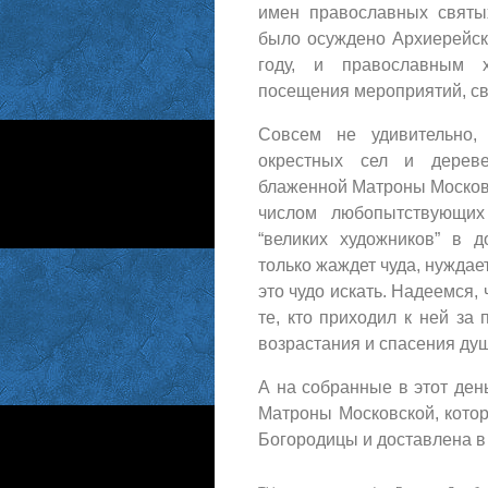
имен православных святы
было осуждено Архиерейск
году, и православным х
посещения мероприятий, св
Совсем не удивительно,
окрестных сел и дереве
блаженной Матроны Московс
числом любопытствующих
“великих художников” в д
только жаждет чуда, нуждает
это чудо искать. Надеемся
те, кто приходил к ней за
возрастания и спасения ду
А на собранные в этот ден
Матроны Московской, кото
Богородицы и доставлена в 